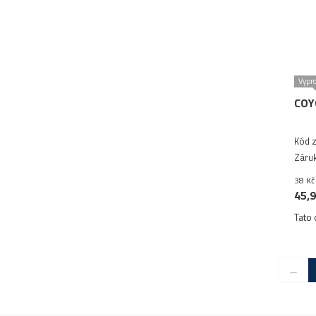
Vypr
COY
Kód z
Záruk
38 Kč
45,9
Tato 
←