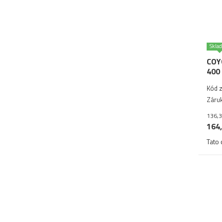
Skla
COYO
400
Kód z
Záruk
136,3
164,
Tato 