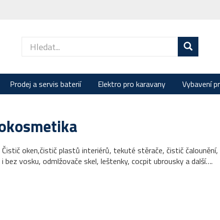
Prodej a servis baterií
Elektro pro karavany
Vybavení p
okosmetika
 Čistič oken,čistič plastů interiérů, tekuté stěrače, čistič čalouně
i bez vosku, odmlžovače skel, leštenky, cocpit ubrousky a další….