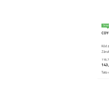
Skla
COY
Kód z
Záruk
118,7
143,
Tato 