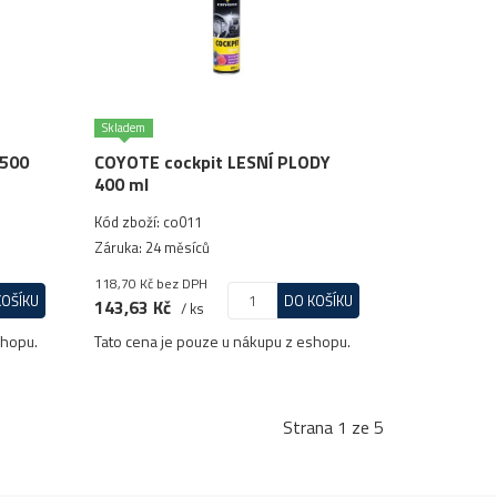
Skladem
 500
COYOTE cockpit LESNÍ PLODY
400 ml
Kód zboží: co011
Záruka: 24 měsíců
118,70 Kč
bez DPH
KOŠÍKU
DO KOŠÍKU
143,63 Kč
/ ks
shopu.
Tato cena je pouze u nákupu z eshopu.
Strana 1 ze 5