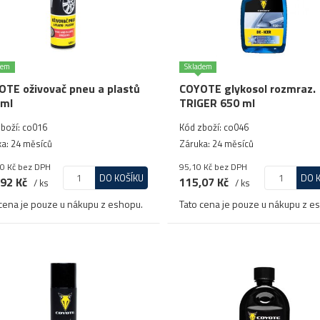
dem
Skladem
TE oživovač pneu a plastů
COYOTE glykosol rozmraz.
 ml
TRIGER 650 ml
boží: co016
Kód zboží: co046
a: 24 měsíců
Záruka: 24 měsíců
0 Kč
bez DPH
95,10 Kč
bez DPH
DO KOŠÍKU
DO 
92 Kč
115,07 Kč
/ ks
/ ks
cena je pouze u nákupu z eshopu.
Tato cena je pouze u nákupu z e