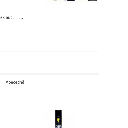
yček aut ………
Abecedně