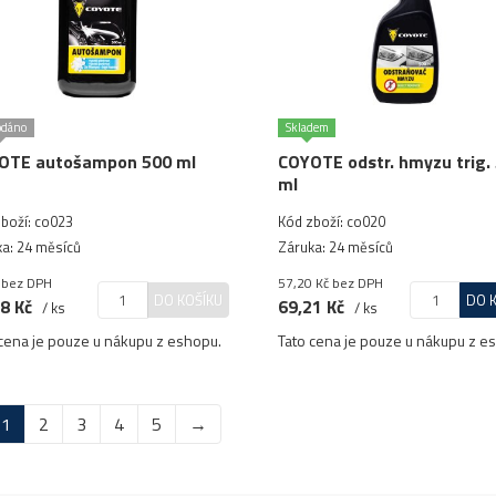
odáno
Skladem
OTE autošampon 500 ml
COYOTE odstr. hmyzu trig.
ml
boží: co023
Kód zboží: co020
a: 24 měsíců
Záruka: 24 měsíců
bez DPH
57,20 Kč
bez DPH
DO KOŠÍKU
DO 
8 Kč
69,21 Kč
/ ks
/ ks
cena je pouze u nákupu z eshopu.
Tato cena je pouze u nákupu z e
1
2
3
4
5
→