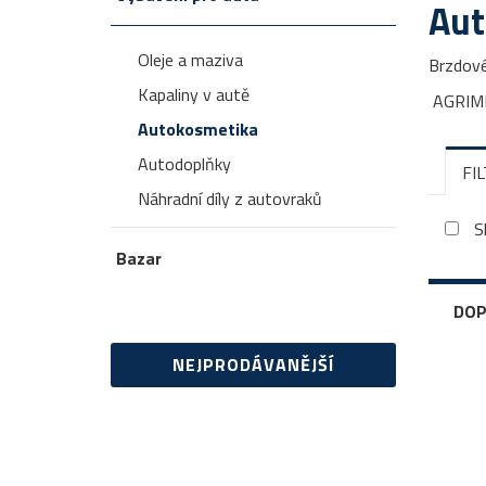
Aut
Oleje a maziva
Brzdové
Kapaliny v autě
AGRIME
Autokosmetika
Autodoplňky
FI
Náhradní díly z autovraků
S
Bazar
DOP
NEJPRODÁVANĚJŠÍ