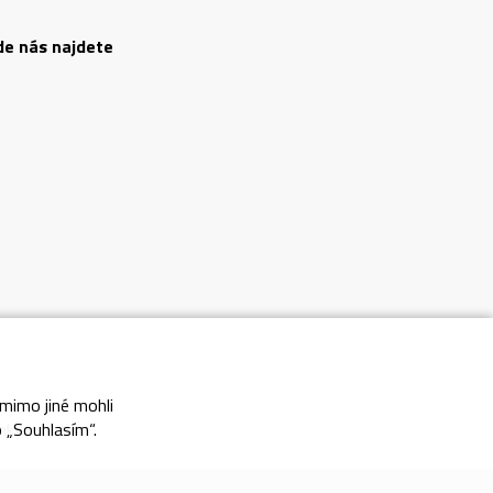
de nás najdete
 mimo jiné mohli
nky
o „Souhlasím“.