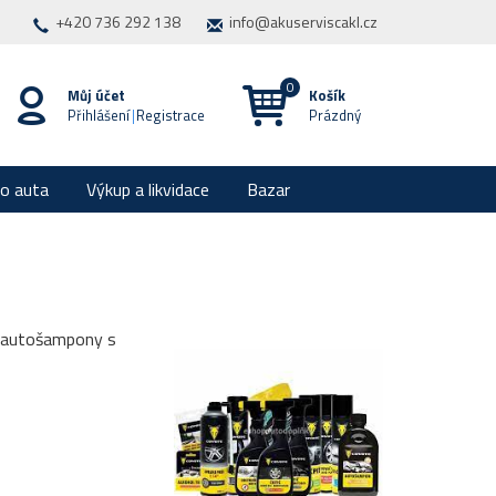
+420 736 292 138
info@akuserviscakl.cz
Můj účet
Košík
Přihlášení
|
Registrace
Prázdný
ro auta
Výkup a likvidace
Bazar
ní, autošampony s