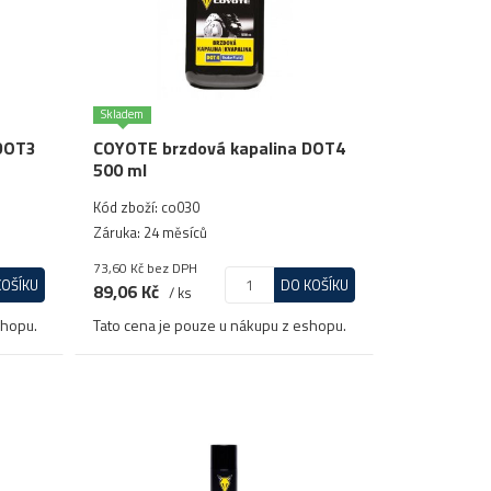
Skladem
 DOT3
COYOTE brzdová kapalina DOT4
500 ml
Kód zboží: co030
Záruka: 24 měsíců
73,60 Kč
bez DPH
KOŠÍKU
DO KOŠÍKU
89,06 Kč
/ ks
shopu.
Tato cena je pouze u nákupu z eshopu.