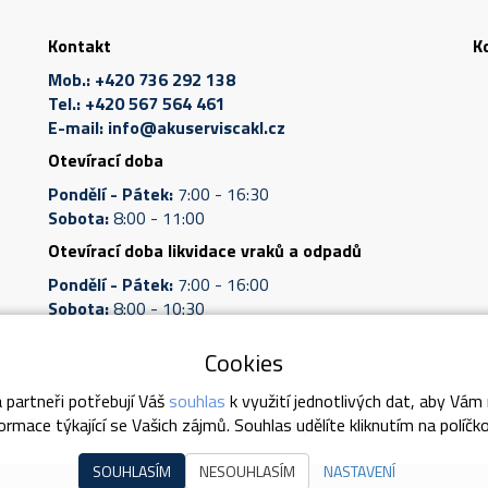
Kontakt
K
Mob.:
+420 736 292 138
Tel.:
+420 567 564 461
E-mail:
info@akuserviscakl.cz
Otevírací doba
Pondělí - Pátek:
7:00 - 16:30
Sobota:
8:00 - 11:00
Otevírací doba likvidace vraků a odpadů
Pondělí - Pátek:
7:00 - 16:00
Sobota:
8:00 - 10:30
Cookies
 partneři potřebují Váš
souhlas
k využití jednotlivých dat, aby Vám
odní podmínky
Ochrana osobních údajů
Reklamační podmí
rmace týkající se Vašich zájmů. Souhlas udělíte kliknutím na políčk
SOUHLASÍM
NESOUHLASÍM
NASTAVENÍ