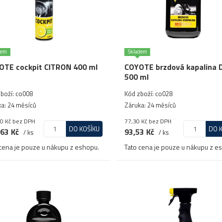
dem
Skladem
OTE cockpit CITRON 400 ml
COYOTE brzdová kapalina
500 ml
boží: co008
Kód zboží: co028
a: 24 měsíců
Záruka: 24 měsíců
0 Kč
bez DPH
77,30 Kč
bez DPH
DO KOŠÍKU
DO 
63 Kč
93,53 Kč
/ ks
/ ks
cena je pouze u nákupu z eshopu.
Tato cena je pouze u nákupu z e