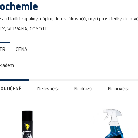
ochemie
 a chladící kapaliny, náplně do ostřikovačů, mycí prostředky do m
X, VELVANA, COYOTE
LTR
CENA
kladem
ORUČENÉ
Nejlevnější
Nejdražší
Nejnovější