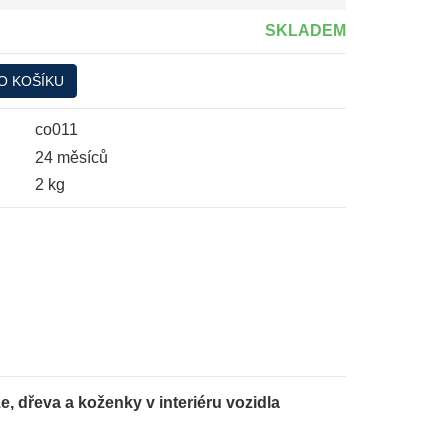
SKLADEM
O KOŠÍKU
co011
24 měsíců
2 kg
že, dřeva a koženky v interiéru vozidla