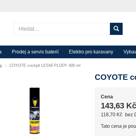
a
Prodej a servis baterií
Elektro pro karavany
Vybav
a
COYOTE cockpit LESNÍ PLODY 400 ml
COYOTE co
Cena
143,63 K
118,70 Kč
bez
Tato cena je po