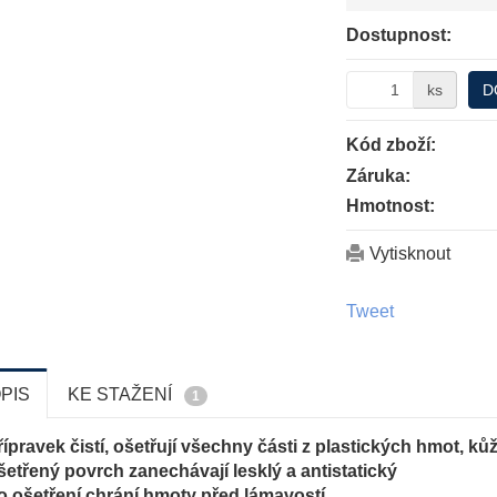
Dostupnost:
ks
D
Kód zboží:
Záruka:
Hmotnost:
Vytisknout
Tweet
PIS
KE STAŽENÍ
1
řípravek čistí, ošetřují všechny části z plastických hmot, ků
šetřený povrch zanechávají lesklý a antistatický
o ošetření chrání hmoty před lámavostí