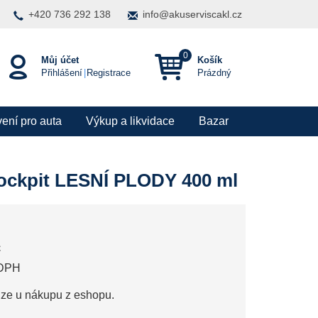
+420 736 292 138
info@akuserviscakl.cz
Můj účet
Košík
Přihlášení
|
Registrace
Prázdný
ení pro auta
Výkup a likvidace
Bazar
ckpit LESNÍ PLODY 400 ml
č
 DPH
uze u nákupu z eshopu.