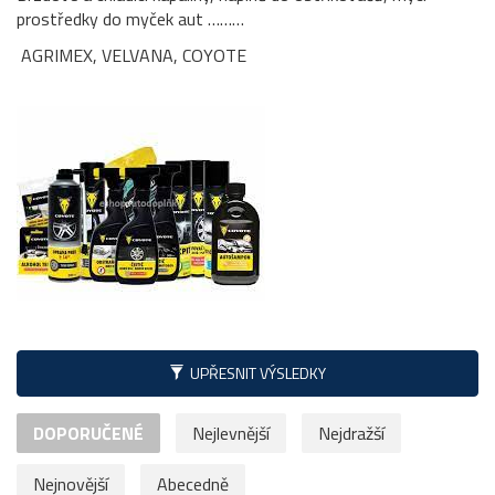
prostředky do myček aut ………
AGRIMEX, VELVANA, COYOTE
UPŘESNIT VÝSLEDKY
DOPORUČENÉ
Nejlevnější
Nejdražší
Nejnovější
Abecedně