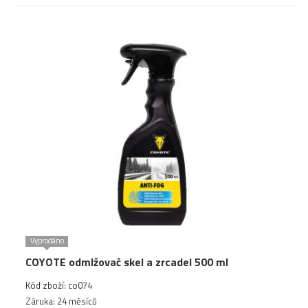
Vyprodáno
COYOTE odmlžovač skel a zrcadel 500 ml
Kód zboží: co074
Záruka: 24 měsíců