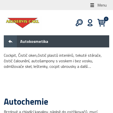
Menu
Autokosmetika
Cockpit, Čistič oken,čistič plastů interiérů, tekuté stěrače,
čistič čalounění, autošampony s voskem i bez vosku,
odmlžovače skel, leštenky, cocpit ubrousky a další….
Autochemie
Brzdové a chladící kapaliny, náplně do ostřikovačů, mycí