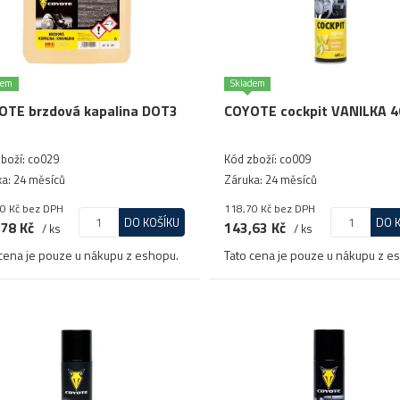
dem
Skladem
OTE brzdová kapalina DOT3
COYOTE cockpit VANILKA 4
boží: co029
Kód zboží: co009
a: 24 měsíců
Záruka: 24 měsíců
0 Kč
bez DPH
118,70 Kč
bez DPH
DO KOŠÍKU
DO 
78 Kč
143,63 Kč
/ ks
/ ks
cena je pouze u nákupu z eshopu.
Tato cena je pouze u nákupu z e