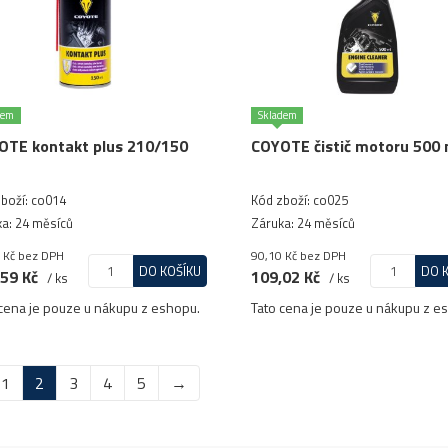
dem
Skladem
OTE kontakt plus 210/150
COYOTE čistič motoru 500 
boží: co014
Kód zboží: co025
a: 24 měsíců
Záruka: 24 měsíců
 Kč
bez DPH
90,10 Kč
bez DPH
DO KOŠÍKU
DO 
59 Kč
109,02 Kč
/ ks
/ ks
cena je pouze u nákupu z eshopu.
Tato cena je pouze u nákupu z e
1
2
3
4
5
→