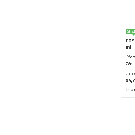
Skla
COYO
ml
Kód z
Záruk
78,30
94,7
Tato 