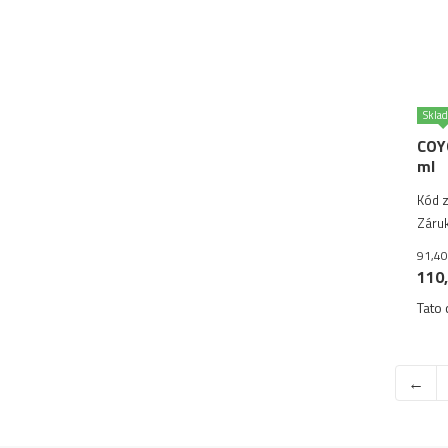
Skla
COY
ml
Kód z
Záruk
91,40
110,
Tato 
←