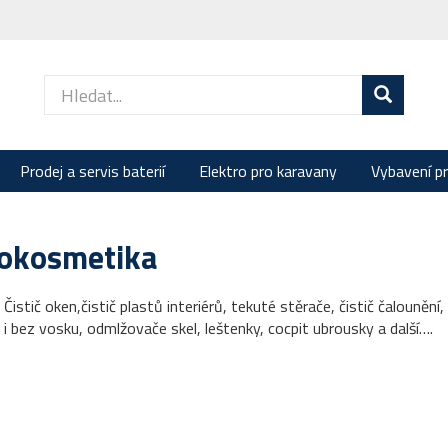
Prodej a servis baterií
Elektro pro karavany
Vybavení p
okosmetika
 Čistič oken,čistič plastů interiérů, tekuté stěrače, čistič čalouně
i bez vosku, odmlžovače skel, leštenky, cocpit ubrousky a další….