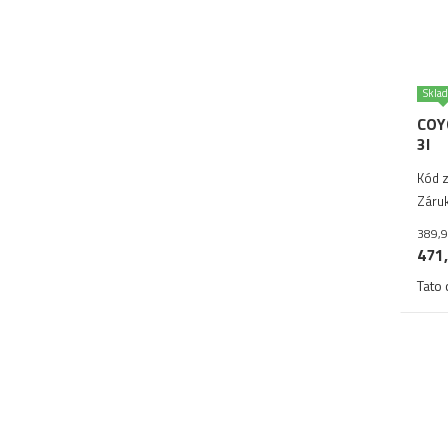
Skla
COY
3l
Kód z
Záruk
389,9
471,
Tato 