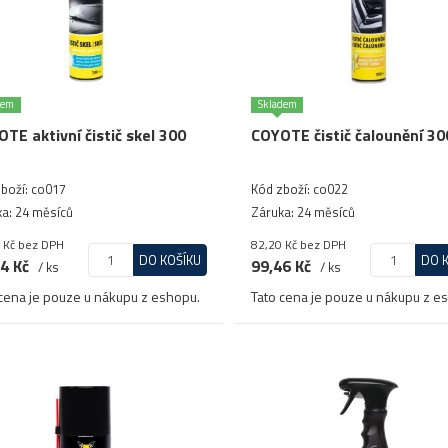
dem
Skladem
TE aktivní čistič skel 300
COYOTE čistič čalounění 30
boží: co017
Kód zboží: co022
a: 24 měsíců
Záruka: 24 měsíců
 Kč
bez DPH
82,20 Kč
bez DPH
DO KOŠÍKU
DO 
4 Kč
99,46 Kč
/ ks
/ ks
cena je pouze u nákupu z eshopu.
Tato cena je pouze u nákupu z e