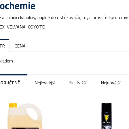
ochemie
 a chladící kapaliny, náplně do ostřikovačů, mycí prostředky do m
X, VELVANA, COYOTE
LTR
CENA
kladem
ORUČENÉ
Nejlevnější
Nejdražší
Nejnovější