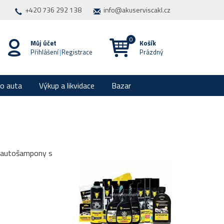
+420 736 292 138
info@akuserviscakl.cz
Můj účet
Košík
Přihlášení
|
Registrace
Prázdný
ro auta
Výkup a likvidace
Bazar
ní, autošampony s