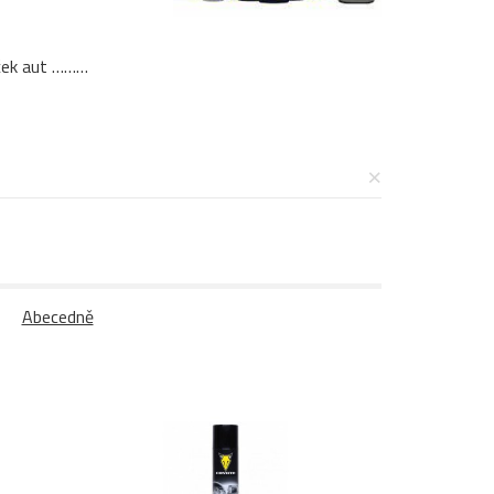
yček aut ………
×
Abecedně