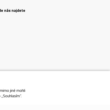
de nás najdete
 mimo jiné mohli
nky
o „Souhlasím“.