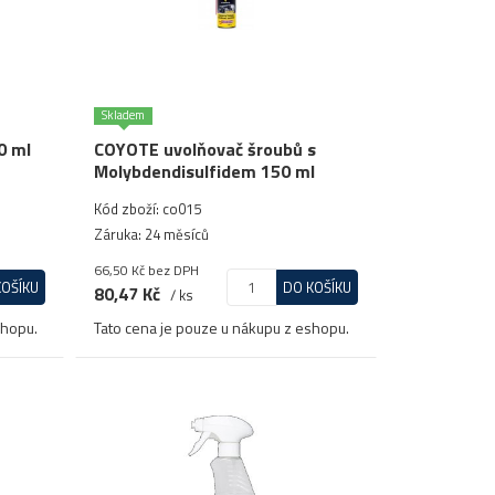
Skladem
0 ml
COYOTE uvolňovač šroubů s
Molybdendisulfidem 150 ml
Kód zboží: co015
Záruka: 24 měsíců
66,50 Kč
bez DPH
KOŠÍKU
DO KOŠÍKU
80,47 Kč
/ ks
shopu.
Tato cena je pouze u nákupu z eshopu.