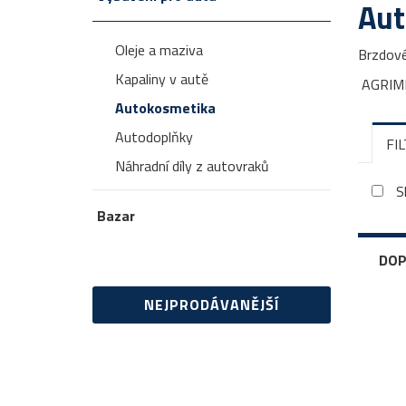
Aut
Oleje a maziva
Brzdové
Kapaliny v autě
AGRIME
Autokosmetika
Autodoplňky
FI
Náhradní díly z autovraků
S
Bazar
DOP
NEJPRODÁVANĚJŠÍ