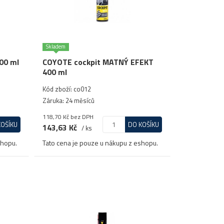
Skladem
00 ml
COYOTE cockpit MATNÝ EFEKT
400 ml
Kód zboží: co012
Záruka: 24 měsíců
118,70 Kč
bez DPH
KOŠÍKU
DO KOŠÍKU
143,63 Kč
/ ks
shopu.
Tato cena je pouze u nákupu z eshopu.