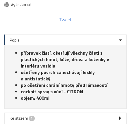
Vytisknout
Tweet
Popis
přípravek čistí, ošetřují všechny části z
plastických hmot, kůže, dřeva a koženky v
interiéru vozidla
ošetřený povrch zanechávají lesklý
a antistatický
po ošetření chrání hmoty před lámavostí
cockpit spray s vůní - CITRON
objem: 400ml
Ke stažení
1