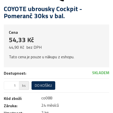
COYOTE ubrousky Cockpit -
Pomeranč 30ks v bal.
Cena
54,33 Kč
44,90 Kč
bez DPH
Tato cena je pouze u nákupu z eshopu.
SKLADEM
Dostupnost:
ks
DO KOŠÍKU
co088
Kód zboží:
24 měsíců
Záruka:
2 kg
Hmotnost: