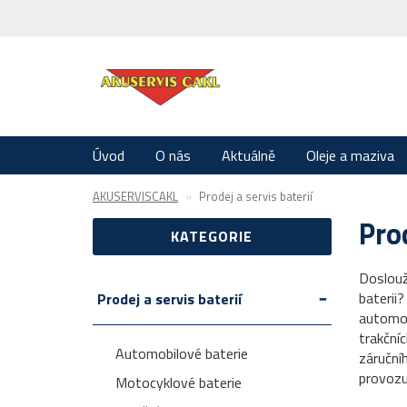
Úvod
O nás
Aktuálně
Oleje a maziva
AKUSERVISCAKL
Prodej a servis baterií
Prod
KATEGORIE
Doslouž
baterii?
Prodej a servis baterií
automob
trakční
Automobilové baterie
záruční
provozu
Motocyklové baterie