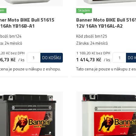
dem
Skladem
er Moto BIKE Bull 51615
Banner Moto BIKE Bull 516
 16Ah YB16B-A1
12V 16Ah YB16AL-A2
zboží: bm124
Kód zboží: bm125
a: 24 měsíců
Záruka: 24 měsíců
,20 Kč
bez DPH
1 169,20 Kč
bez DPH
DO KOŠÍKU
DO 
6,73 Kč
1 414,73 Kč
/ ks
/ ks
cena je pouze u nákupu z eshopu.
Tato cena je pouze u nákupu z e