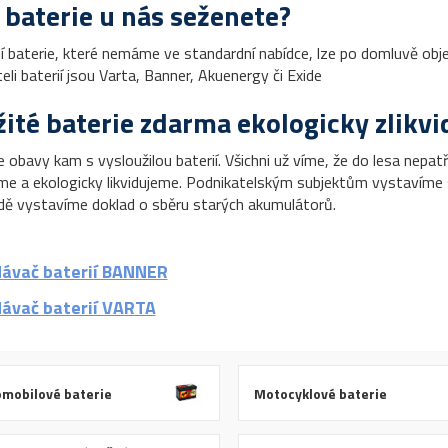
 baterie u nás seženete?
ní baterie, které nemáme ve standardní nabídce, lze po domluvě obj
li baterií jsou Varta, Banner, Akuenergy či Exide
ité baterie zdarma ekologicky zlikv
obavy kam s vysloužilou baterií. Všichni už víme, že do lesa nepatř
me a ekologicky likvidujeme. Podnikatelským subjektům vystavíme s
dě vystavíme doklad o sběru starých akumulátorů.
ávač baterií BANNER
ávač baterií VARTA
mobilové baterie
Motocyklové baterie