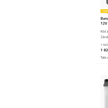
Obje
Bann
12V
Kód 
Záruk
1 505
1 82
Tato 