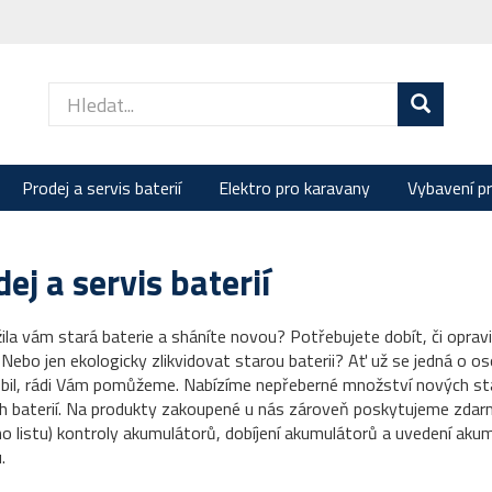
Prodej a servis baterií
Elektro pro karavany
Vybavení p
ej a servis baterií
ila vám stará baterie a sháníte novou? Potřebujete dobít, či oprav
 Nebo jen ekologicky zlikvidovat starou baterii? Ať už se jedná o oso
il, rádi Vám pomůžeme. Nabízíme nepřeberné množství nových sta
ch baterií. Na produkty zakoupené u nás zároveň poskytujeme zdar
ho listu) kontroly akumulátorů, dobíjení akumulátorů a uvedení aku
.