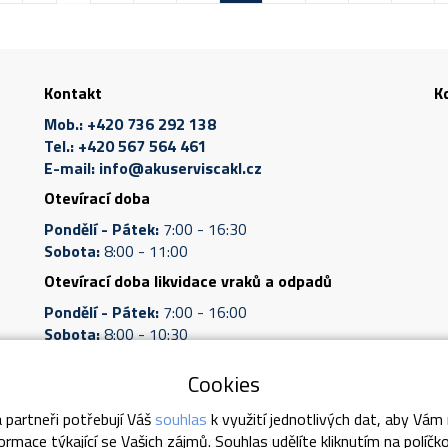
Kontakt
K
Mob.:
+420 736 292 138
Tel.:
+420 567 564 461
E-mail:
info@akuserviscakl.cz
Otevírací doba
Pondělí - Pátek:
7:00 - 16:30
Sobota:
8:00 - 11:00
Otevírací doba likvidace vraků a odpadů
Pondělí - Pátek:
7:00 - 16:00
Sobota:
8:00 - 10:30
Cookies
 partneři potřebují Váš
souhlas
k využití jednotlivých dat, aby Vám
odní podmínky
Ochrana osobních údajů
Reklamační podmí
rmace týkající se Vašich zájmů. Souhlas udělíte kliknutím na políčk