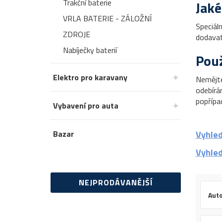
Trakční baterie
Jaké
VRLA BATERIE - ZÁLOŽNÍ
Speciál
ZDROJE
dodavate
Nabíječky baterií
Použ
Elektro pro karavany
Nemějte 
odebírá
popřípa
Vybavení pro auta
Bazar
Vyhled
Vyhled
NEJPRODÁVANĚJŠÍ
Auto