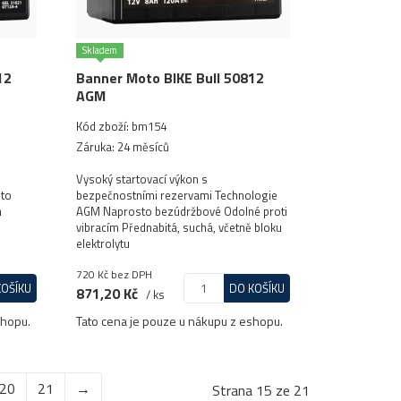
Skladem
12
Banner Moto BIKE Bull 50812
AGM
Kód zboží: bm154
Záruka: 24 měsíců
Vysoký startovací výkon s
sto
bezpečnostními rezervami Technologie
m
AGM Naprosto bezúdržbové Odolné proti
vibracím Přednabitá, suchá, včetně bloku
elektrolytu
720 Kč
bez DPH
KOŠÍKU
DO KOŠÍKU
871,20 Kč
/ ks
shopu.
Tato cena je pouze u nákupu z eshopu.
20
21
→
Strana 15 ze 21