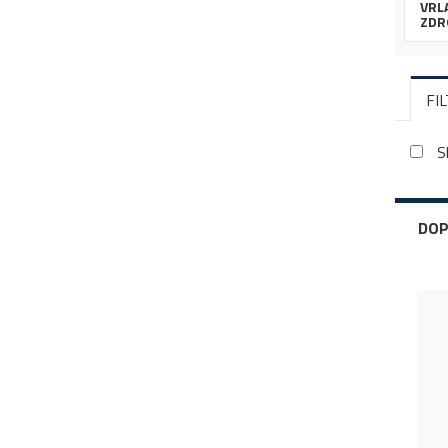
VRLA
ZDR
FI
S
DOP