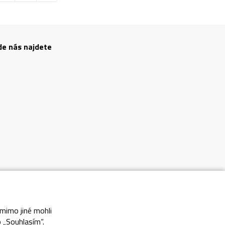
de nás najdete
 mimo jiné mohli
nky
o „Souhlasím“.