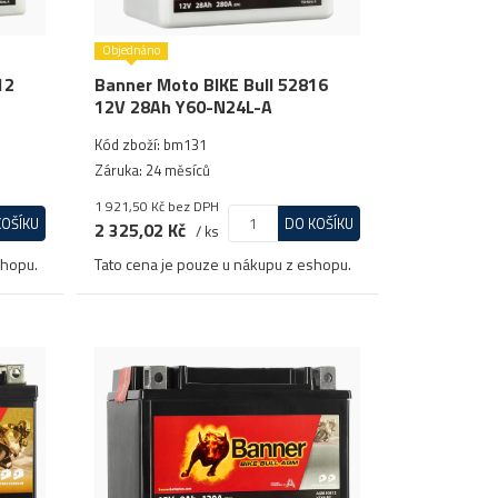
Objednáno
12
Banner Moto BIKE Bull 52816
12V 28Ah Y60-N24L-A
Kód zboží: bm131
Záruka: 24 měsíců
1 921,50 Kč
bez DPH
KOŠÍKU
DO KOŠÍKU
2 325,02 Kč
/ ks
shopu.
Tato cena je pouze u nákupu z eshopu.