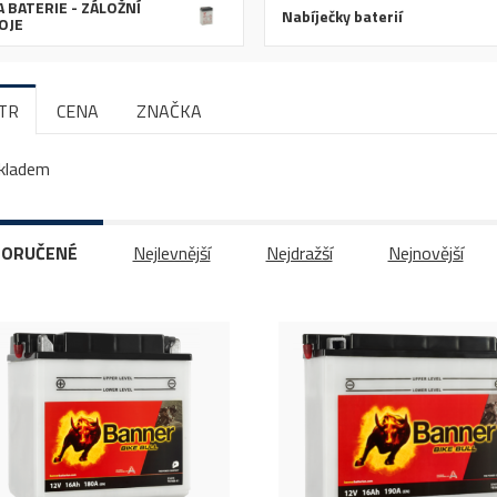
 BATERIE - ZÁLOŽNÍ
Nabíječky baterií
OJE
LTR
CENA
ZNAČKA
kladem
ORUČENÉ
Nejlevnější
Nejdražší
Nejnovější