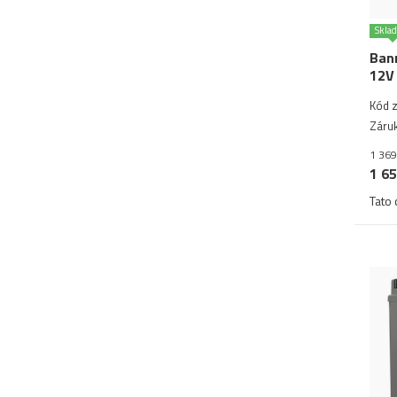
Skla
Bann
12V
Kód 
Záruk
1 369
1 65
Tato 