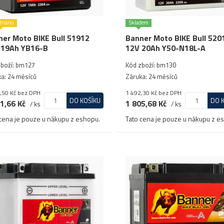
dnáno
Skladem
er Moto BIKE Bull 51912
Banner Moto BIKE Bull 520
 19Ah YB16-B
12V 20Ah Y50-N18L-A
zboží: bm127
Kód zboží: bm130
a: 24 měsíců
Záruka: 24 měsíců
,50 Kč
bez DPH
1 492,30 Kč
bez DPH
DO KOŠÍKU
DO 
1,66 Kč
1 805,68 Kč
/ ks
/ ks
cena je pouze u nákupu z eshopu.
Tato cena je pouze u nákupu z e