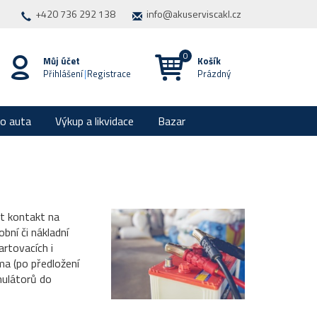
+420 736 292 138
info@akuserviscakl.cz
Můj účet
Košík
Přihlášení
|
Registrace
Prázdný
ro auta
Výkup a likvidace
Bazar
it kontakt na
bní či nákladní
rtovacích i
ma (po předložení
mulátorů do