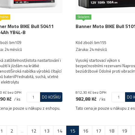
dnáno
Skladem
er Moto BIKE Bull 50411
Banner Moto BIKE Bull 510
 4Ah YB4L-B
zboží: bm109
Kód zboží: bm155
a: 24 měsíců
Záruka: 24 měsíců
á zatížitelnostJistota nastartování i
Vysoký startovací výkon s
oužití k jízdám na krátké
bezpečnostními rezervami Napro
enostiŠiroká nabídka výrobků čítající
bezúdržbové Odolné proti vibrací
pů bateriíPřednabitá, suchá, včetně
 elektrolytu
0 Kč
bez DPH
812,30 Kč
bez DPH
DO KOŠÍKU
DO 
90 Kč
982,88 Kč
/ ks
/ ks
cena je pouze u nákupu z eshopu.
Tato cena je pouze u nákupu z e
1
2
...
12
13
14
15
16
17
18
19