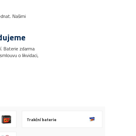
ednat. Našimi
idujeme
í. Baterie zdarma
mlouvu o likvidaci,
Trakční baterie