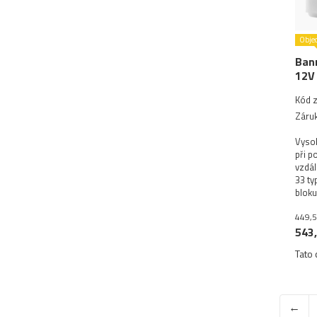
Obje
Bann
12V
Kód 
Záruk
Vysok
při p
vzdál
33 ty
bloku
449,5
543,
Tato 
←