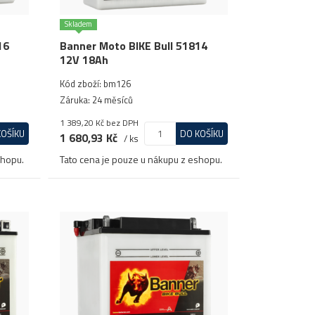
Skladem
16
Banner Moto BIKE Bull 51814
12V 18Ah
Kód zboží: bm126
Záruka: 24 měsíců
1 389,20 Kč
bez DPH
KOŠÍKU
DO KOŠÍKU
1 680,93 Kč
/ ks
shopu.
Tato cena je pouze u nákupu z eshopu.