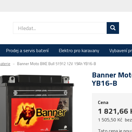
Prodej a servis baterií
Elektro pro karavany
Vybavení p
aterie
Banner Moto BIKE Bull 51912 12V 19Ah YB16-B
Banner Mot
YB16-B
Cena
1 821,66 
1 505,50 Kč
be
Tato cena je pou