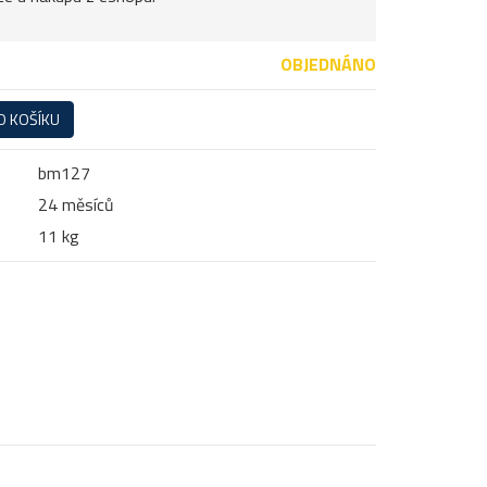
OBJEDNÁNO
O KOŠÍKU
bm127
24 měsíců
11 kg