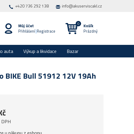
+420 736 292 138
info@akuserviscakl.cz
Můj účet
Košík
Přihlášení
|
Registrace
Prázdný
ro auta
Výkup a likvidace
Bazar
o BIKE Bull 51912 12V 19Ah
Kč
z DPH
ze u nákupu z eshopu.