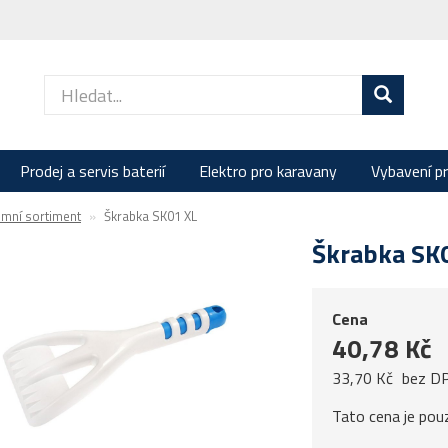
Prodej a servis baterií
Elektro pro karavany
Vybavení p
imní sortiment
Škrabka SK01 XL
Škrabka SK
Cena
40,78 Kč
33,70 Kč
bez D
Tato cena je pou