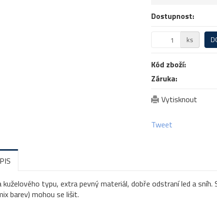
Dostupnost:
ks
D
Kód zboží:
Záruka:
Vytisknout
Tweet
PIS
 kuželového typu, extra pevný materiál, dobře odstraní led a sníh.
ix barev) mohou se lišit.