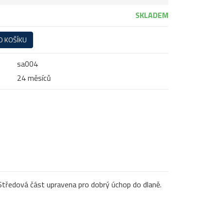
SKLADEM
O KOŠÍKU
sa004
24 měsíců
 Středová část upravena pro dobrý úchop do dlaně.