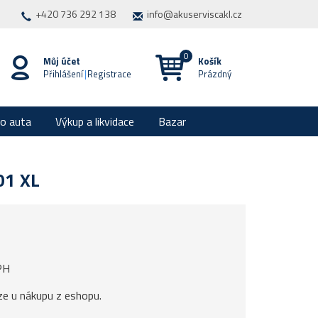
+420 736 292 138
info@akuserviscakl.cz
Můj účet
Košík
Přihlášení
|
Registrace
Prázdný
ro auta
Výkup a likvidace
Bazar
01 XL
PH
ze u nákupu z eshopu.