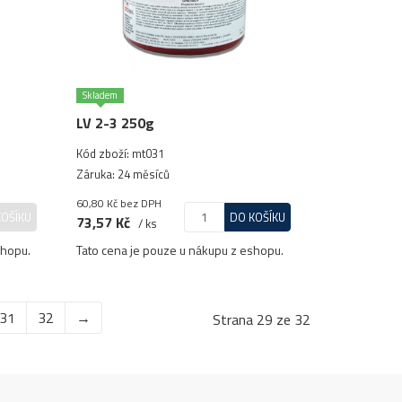
Skladem
LV 2-3 250g
Kód zboží: mt031
Záruka: 24 měsíců
60,80 Kč
bez DPH
KOŠÍKU
DO KOŠÍKU
73,57 Kč
/ ks
shopu.
Tato cena je pouze u nákupu z eshopu.
31
32
→
Strana 29 ze 32