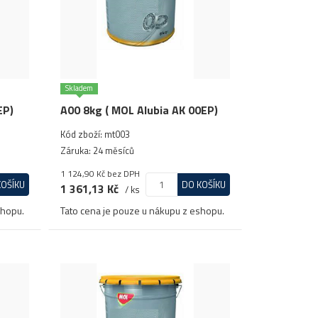
Skladem
EP)
A00 8kg ( MOL Alubia AK 00EP)
Kód zboží: mt003
Záruka: 24 měsíců
1 124,90 Kč
bez DPH
KOŠÍKU
DO KOŠÍKU
1 361,13 Kč
/ ks
shopu.
Tato cena je pouze u nákupu z eshopu.