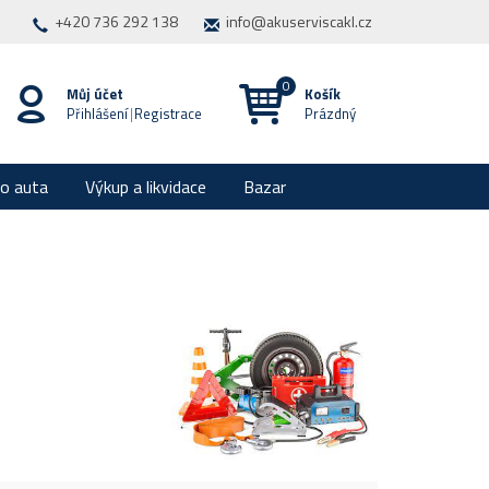
+420 736 292 138
info@akuserviscakl.cz
Můj účet
Košík
Přihlášení
|
Registrace
Prázdný
ro auta
Výkup a likvidace
Bazar