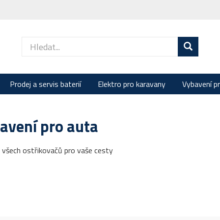
Prodej a servis baterií
Elektro pro karavany
Vybavení p
avení pro auta
 všech ostřikovačů pro vaše cesty