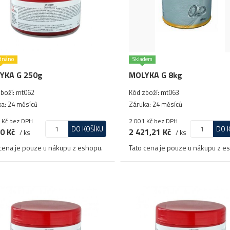
dnáno
Skladem
YKA G 250g
MOLYKA G 8kg
boží: mt062
Kód zboží: mt063
a: 24 měsíců
Záruka: 24 měsíců
 Kč
bez DPH
2 001 Kč
bez DPH
DO KOŠÍKU
DO 
0 Kč
2 421,21 Kč
/ ks
/ ks
cena je pouze u nákupu z eshopu.
Tato cena je pouze u nákupu z e