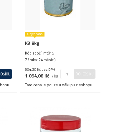
Objednáno
K3 8kg
Kód zboží: mt015
Záruka: 24 měsíců
904,20 Kč
bez DPH
KOŠÍKU
DO KOŠÍKU
1 094,08 Kč
/ ks
shopu.
Tato cena je pouze u nákupu z eshopu.