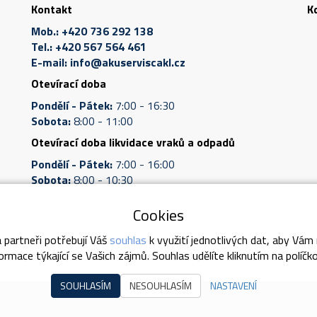
Kontakt
K
Mob.:
+420 736 292 138
Tel.:
+420 567 564 461
E-mail:
info@akuserviscakl.cz
Otevírací doba
Pondělí - Pátek:
7:00 - 16:30
Sobota:
8:00 - 11:00
Otevírací doba likvidace vraků a odpadů
Pondělí - Pátek:
7:00 - 16:00
Sobota:
8:00 - 10:30
Cookies
 partneři potřebují Váš
souhlas
k využití jednotlivých dat, aby Vám
odní podmínky
Ochrana osobních údajů
Reklamační podmí
rmace týkající se Vašich zájmů. Souhlas udělíte kliknutím na políčk
SOUHLASÍM
NESOUHLASÍM
NASTAVENÍ