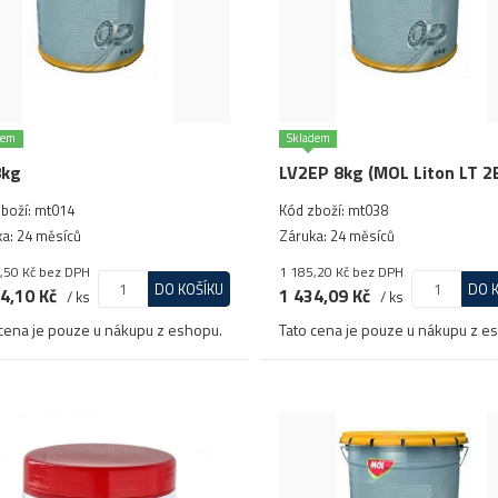
dem
Skladem
8kg
LV2EP 8kg (MOL Liton LT 2
boží: mt014
Kód zboží: mt038
a: 24 měsíců
Záruka: 24 měsíců
,50 Kč
bez DPH
1 185,20 Kč
bez DPH
DO KOŠÍKU
DO 
4,10 Kč
1 434,09 Kč
/ ks
/ ks
cena je pouze u nákupu z eshopu.
Tato cena je pouze u nákupu z e