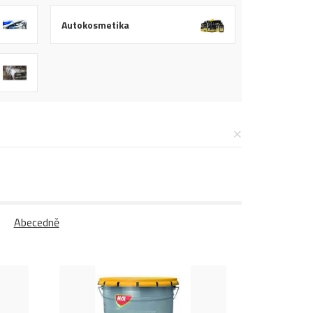
Autokosmetika
×
Abecedně