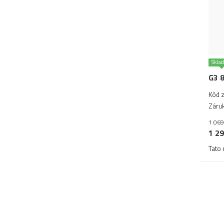
Skla
G3 
Kód z
Záruk
1 069
1 29
Tato 