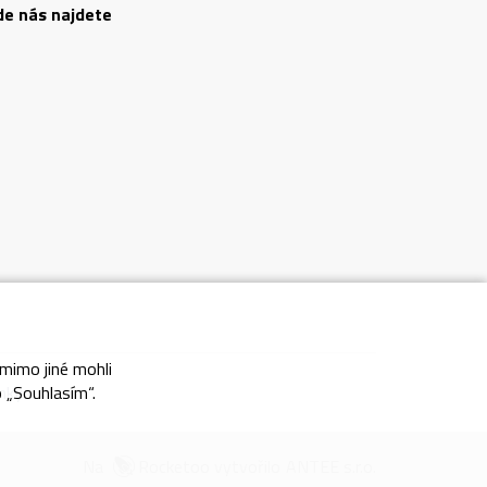
de nás najdete
 mimo jiné mohli
nky
o „Souhlasím“.
Na
Rocketoo
vytvořilo
ANTEE s.r.o.