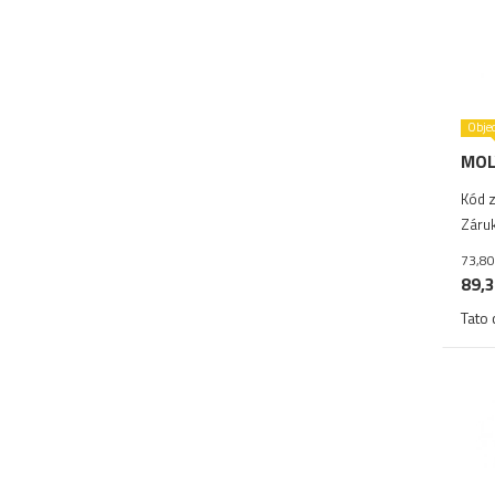
Obje
MOL
Kód z
Záruk
73,80
89,3
Tato 