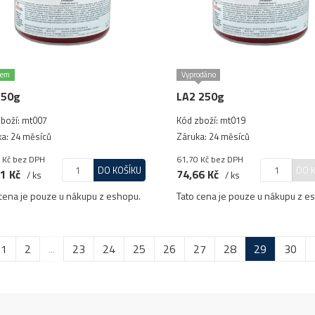
dem
Vyprodáno
250g
LA2 250g
boží: mt007
Kód zboží: mt019
a: 24 měsíců
Záruka: 24 měsíců
 Kč
bez DPH
61,70 Kč
bez DPH
DO KOŠÍKU
DO 
1 Kč
74,66 Kč
/ ks
/ ks
cena je pouze u nákupu z eshopu.
Tato cena je pouze u nákupu z e
1
2
...
23
24
25
26
27
28
29
30