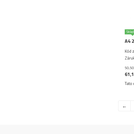
Skla
A4 
Kód z
Záruk
50,50
61,1
Tato 
←