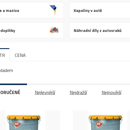
e a maziva
Kapaliny v autě
odoplňky
Náhradní díly z autovraků
LTR
CENA
kladem
ORUČENÉ
Nejlevnější
Nejdražší
Nejnovější