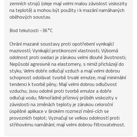
zemních strojů (oleje mají velmi malou závislost viskozity
na teplotě) a mohou být použity i k mazání namáhaných
oběhových soustav.
Bod tekutosti -36°C
Chrání mazané soustavy proti opotřebení vynikající
mazivostí; Vynikající protikorozní vlastnosti; Výborná
odolnost proti oxidaci je zárukou velmi dlouhé životnosti;
Nepůsobí agresivně na elastomery, s nimiž přicházejí do
styku; Velmi dobře odlučují vzduch a mají velmi dobrou
schopnost odolávat tvorbě trvalé emulze; mají minimální
tendenci k tvorbě pěny; Mají velmi dobrou odlučivost
vzduchu; Jsou odolné proti tvorbě emulze a dobře
odlučuji vodu; Mimořádně příznivý průběh viskozity v
závislosti na změnách teploty je zárukou celoroční
úspěšné aplikace v širokém rozmezí mění-cích se
provozních teplot; Vyznačují se velkou odolností proti
střihovému namáhání; mají velmi dobrou filtrovatelnost.