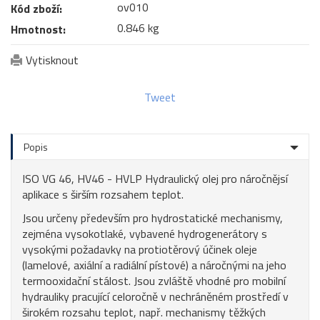
ov010
Kód zboží:
0.846 kg
Hmotnost:
Vytisknout
Tweet
Popis
ISO VG 46, HV46 - HVLP Hydraulický olej pro náročnějsí
aplikace s širším rozsahem teplot.
Jsou určeny především pro hydrostatické mechanismy,
zejména vysokotlaké, vybavené hydrogenerátory s
vysokými požadavky na protiotěrový účinek oleje
(lamelové, axiální a radiální pístové) a náročnými na jeho
termooxidační stálost. Jsou zvláště vhodné pro mobilní
hydrauliky pracující celoročně v nechráněném prostředí v
širokém rozsahu teplot, např. mechanismy těžkých