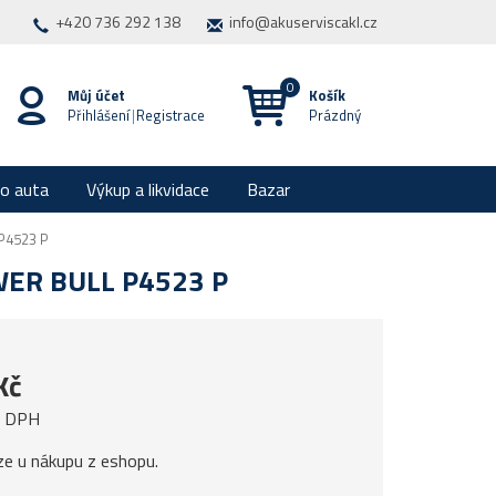
+420 736 292 138
info@akuserviscakl.cz
Můj účet
Košík
Přihlášení
|
Registrace
Prázdný
ro auta
Výkup a likvidace
Bazar
P4523 P
WER BULL P4523 P
Kč
z DPH
ze u nákupu z eshopu.