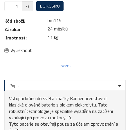
ks
DO KOŠÍKU
bm115
Kód zboží:
24 měsíců
Záruka:
11 kg
Hmotnost:
Vytisknout
Tweet
Popis
Vstupní bránu do světa značky Banner představují
klasické olověné baterie s blokem elektrolytu. Tato
robustní technologie je speciálně vyladěna na zatížení
vznikající při provozu motocyklů.
Tyto baterie se otevírají pouze za účelem zprovoznění a