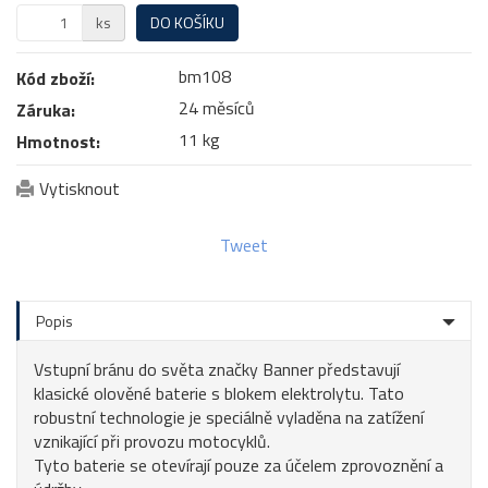
ks
DO KOŠÍKU
bm108
Kód zboží:
24 měsíců
Záruka:
11 kg
Hmotnost:
Vytisknout
Tweet
Popis
Vstupní bránu do světa značky Banner představují
klasické olověné baterie s blokem elektrolytu. Tato
robustní technologie je speciálně vyladěna na zatížení
vznikající při provozu motocyklů.
Tyto baterie se otevírají pouze za účelem zprovoznění a