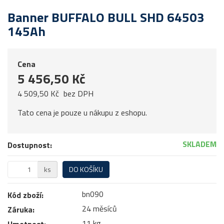
Banner BUFFALO BULL SHD 64503
145Ah
Cena
5 456,50 Kč
4 509,50 Kč
bez DPH
Tato cena je pouze u nákupu z eshopu.
SKLADEM
Dostupnost:
ks
DO KOŠÍKU
bn090
Kód zboží:
24 měsíců
Záruka:
11 kg
Hmotnost: