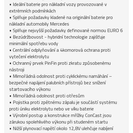
• Ideální baterie pro nákladní vozy provozované v
extrémních podmínkách
• Splňuje požadavky kladené na originální baterie pro
nákladní automobily Mercedes
• Splňuje nejvyšší požadavky definované normou EURO 6
• Bezúdržbovost - hybridní technologie zajišťuje
minimální spotřebu vody
• Centrální odplyňování a 4komorová ochrana proti
vytečení elektrolytu
• Ochranný prvek PinFin proti zkratu způsobenému
nástroji
• Mimořádná odolnost proti cyklickému namáhání –
bezpečné napájení palubních přístrojů bez snížení
startovacího výkonu
• Mimořádná odolnost proti otřesům
• Pojistka proti zpětnému zápalu je součástí systému
proti úniku elektrolytu nebo ve víku baterie
• Výrobní postup a konstrukce mřížky ConCast jsou
zárukou spolehlivého výkonu při studeném startu
• Nižší plynovací napětí okolo 12,8V ulehčuje nabíjení