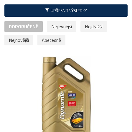
UPŘESNIT VÝSLEDKY
DOPORUČENÉ
Nejlevnější
Nejdražší
Nejnovější
Abecedně