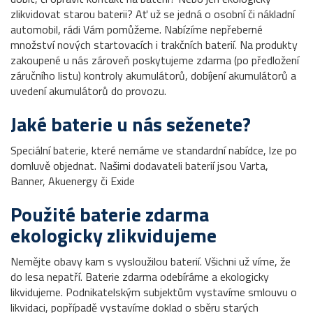
zlikvidovat starou baterii? Ať už se jedná o osobní či nákladní
automobil, rádi Vám pomůžeme. Nabízíme nepřeberné
množství nových startovacích i trakčních baterií. Na produkty
zakoupené u nás zároveň poskytujeme zdarma (po předložení
záručního listu) kontroly akumulátorů, dobíjení akumulátorů a
uvedení akumulátorů do provozu.
Jaké baterie u nás seženete?
Speciální baterie, které nemáme ve standardní nabídce, lze po
domluvě objednat. Našimi dodavateli baterií jsou Varta,
Banner, Akuenergy či Exide
Použité baterie zdarma
ekologicky zlikvidujeme
Nemějte obavy kam s vysloužilou baterií. Všichni už víme, že
do lesa nepatří. Baterie zdarma odebíráme a ekologicky
likvidujeme. Podnikatelským subjektům vystavíme smlouvu o
likvidaci, popřípadě vystavíme doklad o sběru starých