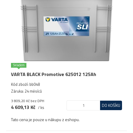
Skladem
VARTA BLACK Promotive 625012 125Ah
Kód zboží: bb048
Záruka: 24 měsíců
3 809,20 Kč
bez DPH
DO KOŠÍKU
4 609,13 Kč
/ ks
Tato cena je pouze u nákupu z eshopu.