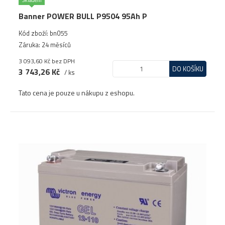
Skladem
Banner POWER BULL P9504 95Ah P
Kód zboží: bn055
Záruka: 24 měsíců
3 093,60 Kč
bez DPH
DO KOŠÍKU
3 743,26 Kč
/ ks
Tato cena je pouze u nákupu z eshopu.