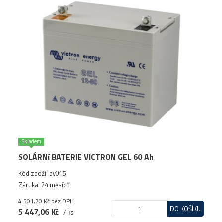
Skladem
SOLÁRNí BATERIE VICTRON GEL 60 Ah
Kód zboží: bv015
Záruka: 24 měsíců
4 501,70 Kč
bez DPH
DO KOŠÍKU
5 447,06 Kč
/ ks