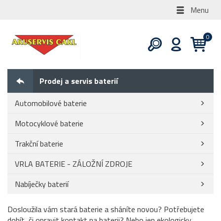
Menu
Prodej a servis baterií
Automobilové baterie
Motocyklové baterie
Trakční baterie
VRLA BATERIE - ZÁLOŽNÍ ZDROJE
Nabíječky baterií
Dosloužila vám stará baterie a sháníte novou? Potřebujete
dobít, či opravit kontakt na baterii? Nebo jen ekologicky