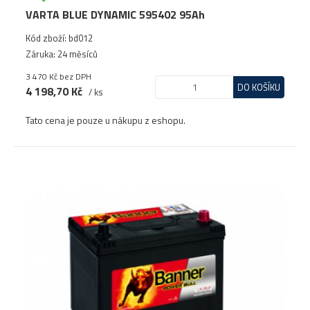
VARTA BLUE DYNAMIC 595402 95Ah
Kód zboží: bd012
Záruka: 24 měsíců
3 470 Kč
bez DPH
DO KOŠÍKU
4 198,70 Kč
/ ks
Tato cena je pouze u nákupu z eshopu.