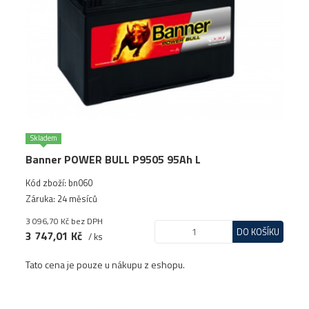
Skladem
Banner POWER BULL P9505 95Ah L
Kód zboží: bn060
Záruka: 24 měsíců
3 096,70 Kč
bez DPH
DO KOŠÍKU
3 747,01 Kč
/ ks
Tato cena je pouze u nákupu z eshopu.