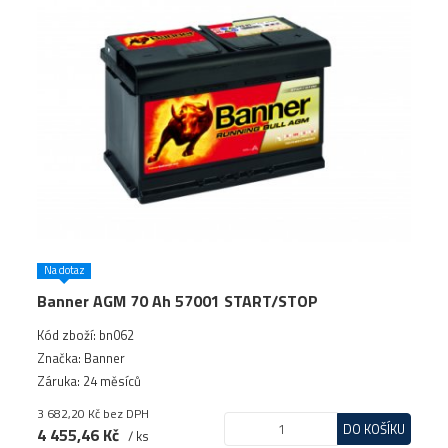
Na dotaz
Banner AGM 70 Ah 57001 START/STOP
Kód zboží: bn062
Značka: Banner
Záruka: 24 měsíců
3 682,20 Kč
bez DPH
DO KOŠÍKU
4 455,46 Kč
/ ks