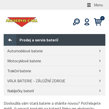
Menu
Prodej a servis baterií
Automobilové baterie
Motocyklové baterie
Trakční baterie
VRLA BATERIE - ZÁLOŽNÍ ZDROJE
Nabíječky baterií
Dosloužila vám stará baterie a sháníte novou? Potřebujete
dobít, či opravit kontakt na baterii? Nebo jen ekologicky