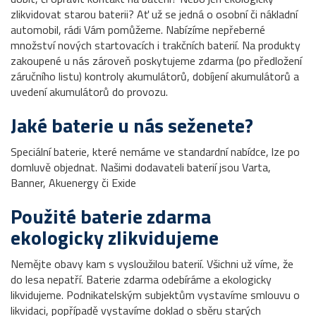
zlikvidovat starou baterii? Ať už se jedná o osobní či nákladní
automobil, rádi Vám pomůžeme. Nabízíme nepřeberné
množství nových startovacích i trakčních baterií. Na produkty
zakoupené u nás zároveň poskytujeme zdarma (po předložení
záručního listu) kontroly akumulátorů, dobíjení akumulátorů a
uvedení akumulátorů do provozu.
Jaké baterie u nás seženete?
Speciální baterie, které nemáme ve standardní nabídce, lze po
domluvě objednat. Našimi dodavateli baterií jsou Varta,
Banner, Akuenergy či Exide
Použité baterie zdarma
ekologicky zlikvidujeme
Nemějte obavy kam s vysloužilou baterií. Všichni už víme, že
do lesa nepatří. Baterie zdarma odebíráme a ekologicky
likvidujeme. Podnikatelským subjektům vystavíme smlouvu o
likvidaci, popřípadě vystavíme doklad o sběru starých