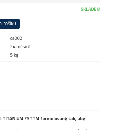
SKLADEM
O KOŠÍKU
cs002
24 měsíců
5 kg
gií TITANIUM FSTTM formulovaný tak, aby