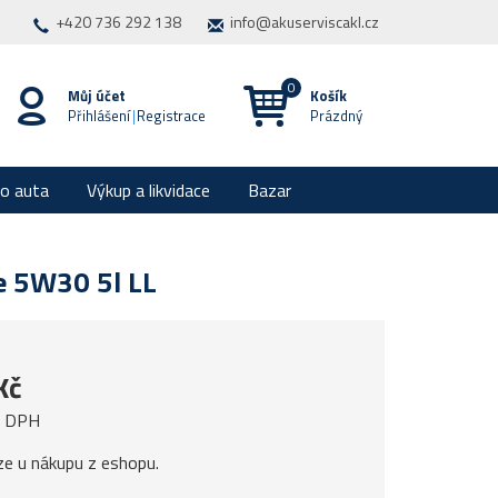
+420 736 292 138
info@akuserviscakl.cz
Můj účet
Košík
Přihlášení
|
Registrace
Prázdný
ro auta
Výkup a likvidace
Bazar
e 5W30 5l LL
Kč
z DPH
ze u nákupu z eshopu.