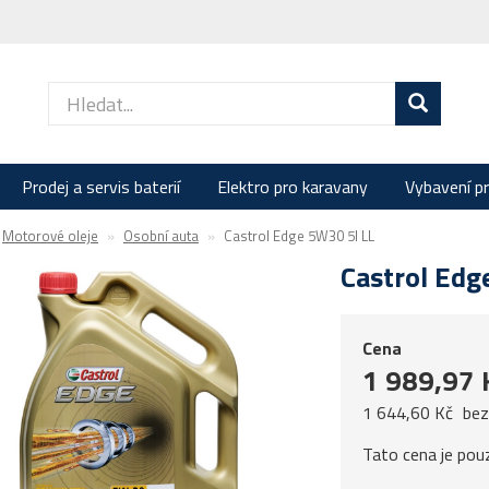
Prodej a servis baterií
Elektro pro karavany
Vybavení p
Motorové oleje
Osobní auta
Castrol Edge 5W30 5l LL
Castrol Edg
Cena
1 989,97 
1 644,60 Kč
be
Tato cena je pou