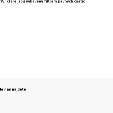
VW, které jsou vybaveny filtrem pevných částic
de nás najdete