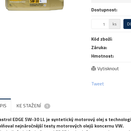
Dostupnost:
ks
D
Kód zboží:
Záruka:
Hmotnost:
Vytisknout
Tweet
PIS
KE STAŽENÍ
1
astrol EDGE 5W-30 LL je syntetický motorový olej s technolo
plňoval nejnáročnější testy motorových olejů koncernu VW.