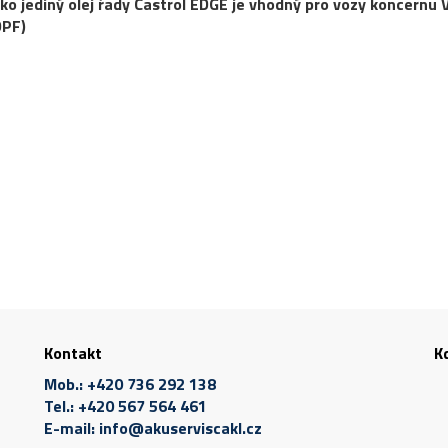
ako jediný olej řady Castrol EDGE je vhodný pro vozy koncernu 
DPF)
Kontakt
K
Mob.:
+420 736 292 138
Tel.:
+420 567 564 461
E-mail:
info@akuserviscakl.cz