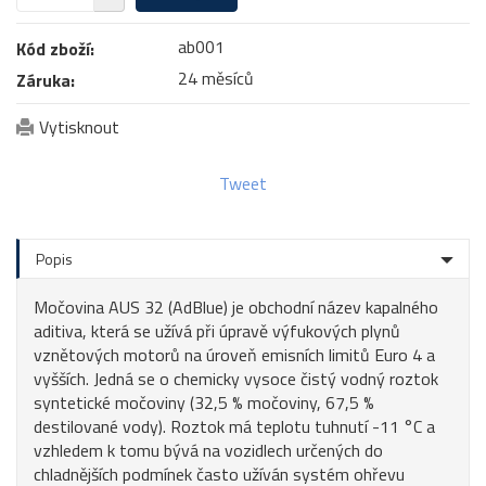
ab001
Kód zboží:
24 měsíců
Záruka:
Vytisknout
Tweet
Popis
Močovina AUS 32 (AdBlue) je obchodní název kapalného
aditiva, která se užívá při úpravě výfukových plynů
vznětových motorů na úroveň emisních limitů Euro 4 a
vyšších. Jedná se o chemicky vysoce čistý vodný roztok
syntetické močoviny (32,5 % močoviny, 67,5 %
destilované vody). Roztok má teplotu tuhnutí -11 °C a
vzhledem k tomu bývá na vozidlech určených do
chladnějších podmínek často užíván systém ohřevu