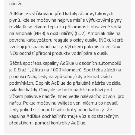
nádrže.
AdBlue je vstřikováno před katalyzátor výfukových
plynů, kde se močovina nejprve mísí s výfukovými plyny,
rozkládá se vlivem tepla za přítomnosti obsažené vody
na amoniak (NH3) a oxid uhličitý (CO2). Amoniak dále na
povrchu katalyzátoru reaguje s oxidy dusíku (NOx), které
vznikají při spalování nafty. Výfukem pak místo většiny
NOx odchází přírodní produkty vodní pára a dusík.
Běžná spotřeba kapaliny AdBlue u osobních automobilů
je 0,8 až 1,2 litru na 1000 kilometrů. Spotřeba záleží na
produkci NOx, tedy na způsobu jízdy a klimatických
podmínkách. Doplnit AdBlue do příslušné nádrže vozidla
zvládne každý. Obvykle se hrdlo nádrže nachází pod
víčkem palivové nádrže, hned vedle nalévacího otvoru pro
naftu. Pokud močovinu vylijete ven, ničemu to nevadí,
tedy pokud si jí nepotřísníte boty nebo kalhoty. Že
kapalina AdBlue dochází informuje vůz s dostatečným
předstihem, pomocí kontrolky AdBlue.