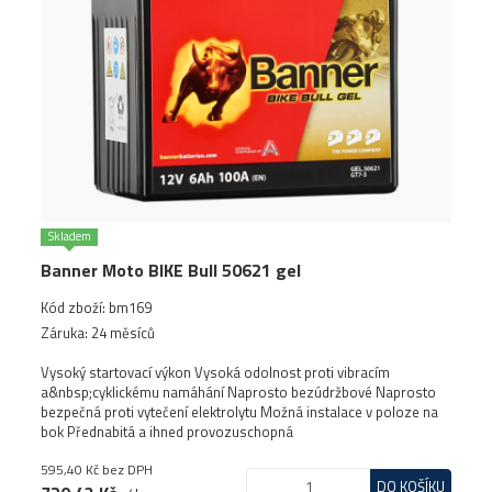
Skladem
Banner Moto BIKE Bull 50621 gel
Kód zboží: bm169
Záruka: 24 měsíců
Vysoký startovací výkon Vysoká odolnost proti vibracím
a&nbsp;cyklickému namáhání Naprosto bezúdržbové Naprosto
bezpečná proti vytečení elektrolytu Možná instalace v poloze na
bok Přednabitá a ihned provozuschopná
595,40 Kč
bez DPH
DO KOŠÍKU