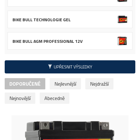
BIKE BULL TECHNOLOGIE GEL
BIKE BULL AGM PROFESSIONAL 12V
UPŘESNIT VÝSLEDKY
DOPORUČENÉ
Nejlevnější
Nejdražší
Nejnovější
Abecedně