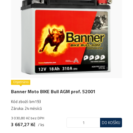
Objednáno
Banner Moto BIKE Bull AGM prof. 52001
Kód zboží: bm193
Záruka: 24 měsíců
3 030,80 Kč
bez DPH
DO KOŠÍKU
3 667,27 Kč
/ ks