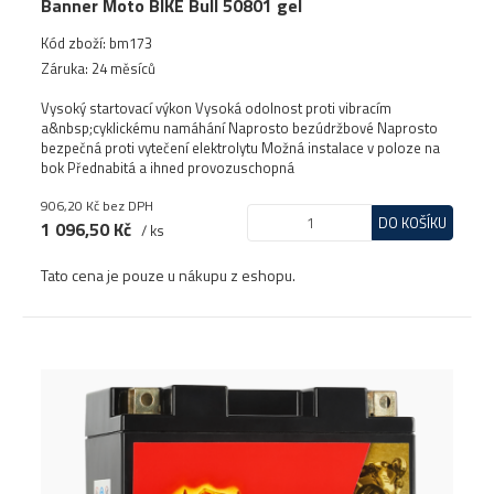
Banner Moto BIKE Bull 50801 gel
Kód zboží: bm173
Záruka: 24 měsíců
Vysoký startovací výkon Vysoká odolnost proti vibracím
a&nbsp;cyklickému namáhání Naprosto bezúdržbové Naprosto
bezpečná proti vytečení elektrolytu Možná instalace v poloze na
bok Přednabitá a ihned provozuschopná
906,20 Kč
bez DPH
DO KOŠÍKU
1 096,50 Kč
/ ks
Tato cena je pouze u nákupu z eshopu.