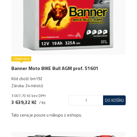
Objednáno
Banner Moto BIKE Bull AGM prof. 51601
Kód zboží: bm192
Záruka: 24 měsíců
3 007,70 Kč
bez DPH
DO KOŠÍKU
3 639,32 Kč
/ ks
Tato cena je pouze u nákupu z eshopu.