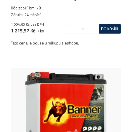
Kód zboží: bm178
Záruka: 24 měsíců
1 004,60 Kč
bez DPH
DO KOŠÍKU
1 215,57 Kč
/ ks
Tato cena je pouze u nákupu z eshopu.