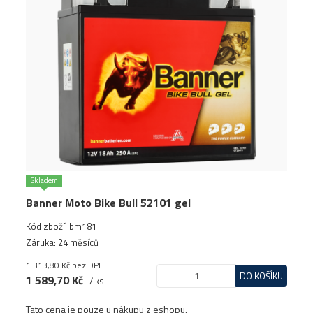
Skladem
Banner Moto Bike Bull 52101 gel
Kód zboží: bm181
Záruka: 24 měsíců
1 313,80 Kč
bez DPH
DO KOŠÍKU
1 589,70 Kč
/ ks
Tato cena je pouze u nákupu z eshopu.