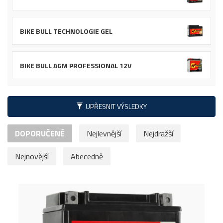
BIKE BULL TECHNOLOGIE GEL
BIKE BULL AGM PROFESSIONAL 12V
UPŘESNIT VÝSLEDKY
DOPORUČENÉ
Nejlevnější
Nejdražší
Nejnovější
Abecedně