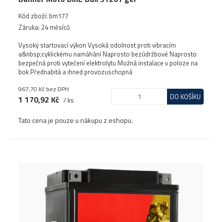
Kód zboží: bm177
Záruka: 24 měsíců
Vysoký startovací výkon Vysoká odolnost proti vibracím
a&nbsp;cyklickému namáhání Naprosto bezúdržbové Naprosto
bezpečná proti vytečení elektrolytu Možná instalace v poloze na
bok Přednabitá a ihned provozuschopná
967,70 Kč
bez DPH
DO KOŠÍKU
1 170,92 Kč
/ ks
Tato cena je pouze u nákupu z eshopu.