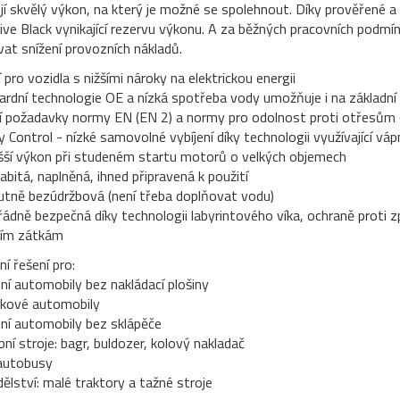
jí skvělý výkon, na který je možné se spolehnout. Díky prověřené a 
ve Black vynikající rezervu výkonu. A za běžných pracovních podmí
at snížení provozních nákladů.
í pro vozidla s nižšími nároky na elektrickou energii
ardní technologie OE a nízká spotřeba vody umožňuje i na základní
jí požadavky normy EN (EN 2) a normy pro odolnost proti otřesům 
 Control - nízké samovolné vybíjení díky technologii využívající vápn
šší výkon při studeném startu motorů o velkých objemech
abitá, naplněná, ihned připravená k použití
utně bezúdržbová (není třeba doplňovat vodu)
ádně bezpečná díky technologii labyrintového víka, ochraně proti 
ním zátkám
í řešení pro:
ní automobily bez nakládací plošiny
kové automobily
dní automobily bez sklápěče
ní stroje: bagr, buldozer, kolový nakladač
autobusy
ělství: malé traktory a tažné stroje