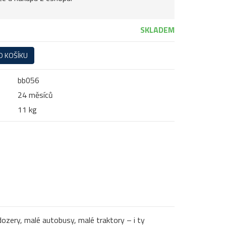
SKLADEM
O KOŠÍKU
bb056
24 měsíců
11 kg
uldozery, malé autobusy, malé traktory – i ty