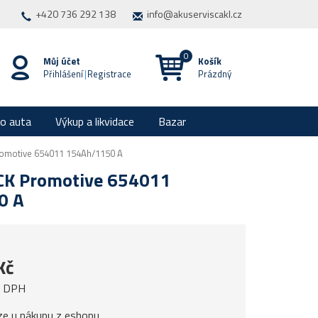
+420 736 292 138
info@akuserviscakl.cz
Můj účet
Košík
Přihlášení
|
Registrace
Prázdný
ro auta
Výkup a likvidace
Bazar
omotive 654011 154Ah/1150 A
K Promotive 654011
0 A
Kč
z DPH
ze u nákupu z eshopu.