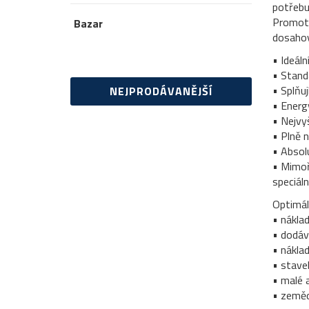
potřebu
Promoti
Bazar
dosahov
• Ideáln
• Stand
• Splňu
NEJPRODÁVANĚJŠÍ
• Energy
• Nejvy
• Plně n
• Absol
• Mimoř
speciál
Optimáln
• náklad
• dodáv
• nákla
• staveb
• malé 
• zeměd