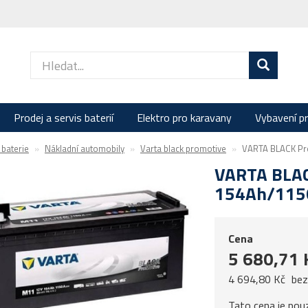
Prodej a servis baterií
Elektro pro karavany
Vybavení p
baterie
Nákladní automobily
Varta black promotive
VARTA BLACK Pr
VARTA BLAC
154Ah/115
Cena
5 680,71 
4 694,80 Kč
be
Tato cena je pou