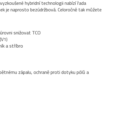
vyzkoušené hybridní technologii nabízí řada
nek je naprosto bezúdržbová. Celoročně tak můžete
 úrovni snižovat TCO
(V1)
ík a stříbro
zpětnému zápalu, ochraně proti dotyku pólů a