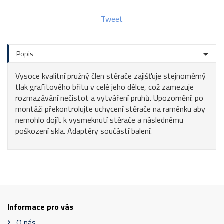
Tweet
Popis
Vysoce kvalitní pružný člen stěrače zajišťuje stejnoměrný
tlak grafitového břitu v celé jeho délce, což zamezuje
rozmazávání nečistot a vytváření pruhů. Upozornění: po
montáži překontrolujte uchycení stěrače na raménku aby
nemohlo dojít k vysmeknutí stěrače a následnému
poškození skla. Adaptéry součástí balení.
Informace pro vás
O nás