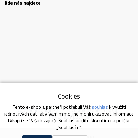
Kde nás najdete
Cookies
Tento e-shop a partneři potřebují Váš
souhlas
k využití
Obchodní podmínky
Ochrana osobních údajů
jednotlivých dat, aby Vám mimo jiné mohli ukazovat informace
Reklamační podmínky
týkající se Vašich zájmů. Souhlas udělíte kliknutím na políčko
„Souhlasím“.
2026 © AKUSERVISCAKL