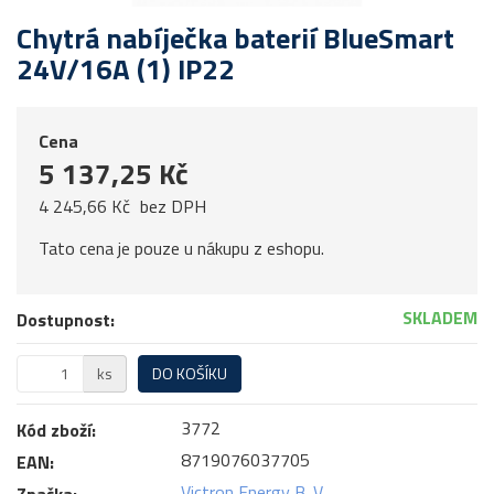
Chytrá nabíječka baterií BlueSmart
24V/16A (1) IP22
Cena
5 137,25 Kč
4 245,66 Kč
bez DPH
Tato cena je pouze u nákupu z eshopu.
SKLADEM
Dostupnost:
ks
DO KOŠÍKU
3772
Kód zboží:
8719076037705
EAN:
Victron Energy B. V.
Značka: