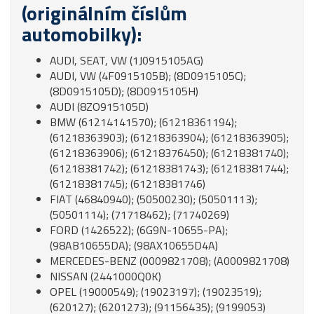
(originálním číslům
automobilky):
AUDI, SEAT, VW (1J0915105AG)
AUDI, VW (4F0915105B); (8D0915105C);
(8D0915105D); (8D0915105H)
AUDI (8ZO915105D)
BMW (61214141570); (61218361194);
(61218363903); (61218363904); (61218363905);
(61218363906); (61218376450); (61218381740);
(61218381742); (61218381743); (61218381744);
(61218381745); (61218381746)
FIAT (46840940); (50500230); (50501113);
(50501114); (71718462); (71740269)
FORD (1426522); (6G9N-10655-PA);
(98AB10655DA); (98AX10655D4A)
MERCEDES-BENZ (0009821708); (A0009821708)
NISSAN (2441000Q0K)
OPEL (19000549); (19023197); (19023519);
(620127); (6201273); (91156435); (9199053)