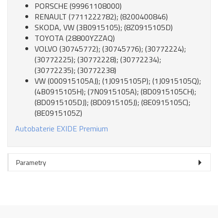
PORSCHE (99961108000)
RENAULT (7711222782); (8200400846)
SKODA, VW (3B0915105); (8Z0915105D)
TOYOTA (28800YZZAQ)
VOLVO (30745772); (30745776); (30772224);
(30772225); (30772228); (30772234);
(30772235); (30772238)
VW (000915105AJ); (1J0915105P); (1J0915105Q);
(4B0915105H); (7N0915105A); (8D0915105CH);
(8D0915105DJ); (8D0915105J); (8E0915105C);
(8E0915105Z)
Autobaterie EXIDE Premium
Parametry