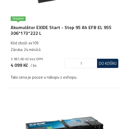
Skladem
Akumulátor EXIDE Start - Stop 95 Ah EFB EL 955
306*173*222 L
Kód zboží: ex109
Záruka: 24 měsíců
3 387,60 Kč
bez DPH
DO KOŠÍKU
4 099 Kč
/ ks
Tato cena je pouze u nákupu z eshopu.