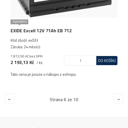
Vyprodáno
EXIDE Excell 12V 71Ah EB 712
Kód zboží: ex033
Záruka: 24 měsíců
1 812,50 Kč
bez DPH
DO KOŠÍKU
2 193,13 Kč
/ ks
Tato cena je pouze u nákupu z eshopu.
«
»
Strana 6 ze 10