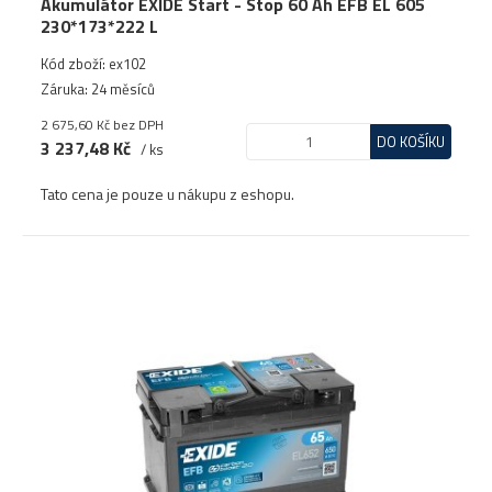
Akumulátor EXIDE Start - Stop 60 Ah EFB EL 605
230*173*222 L
Kód zboží: ex102
Záruka: 24 měsíců
2 675,60 Kč
bez DPH
DO KOŠÍKU
3 237,48 Kč
/ ks
Tato cena je pouze u nákupu z eshopu.