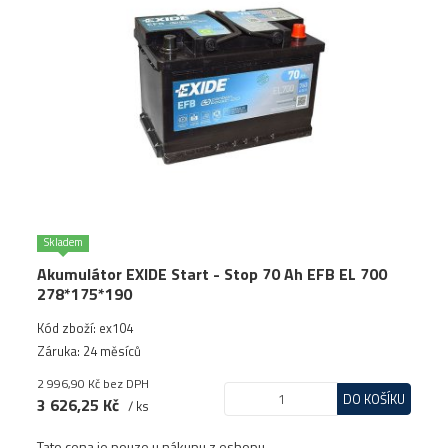
Skladem
Akumulátor EXIDE Start - Stop 70 Ah EFB EL 700
278*175*190
Kód zboží: ex104
Záruka: 24 měsíců
2 996,90 Kč
bez DPH
DO KOŠÍKU
3 626,25 Kč
/ ks
Tato cena je pouze u nákupu z eshopu.